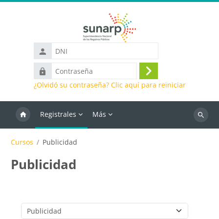
Saltar al contenido principal
DNI
Contraseña
Iniciar
¿Olvidó su contraseña? Clic aquí para reiniciar
sesión
(ingresar)
Registrales
Más
Buscar
cursos
Cursos
Publicidad
Publicidad
Categorías