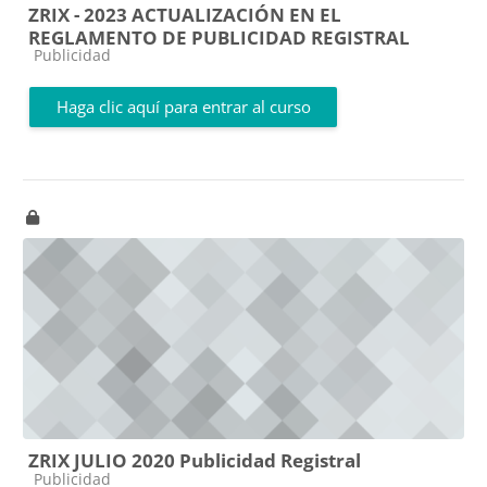
ZRIX - 2023 ACTUALIZACIÓN EN EL
REGLAMENTO DE PUBLICIDAD REGISTRAL
Categoría de cursos
Publicidad
Haga clic aquí para entrar al curso
ZRIX JULIO 2020 Publicidad Registral
Categoría de cursos
Publicidad