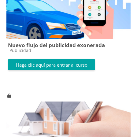
Nuevo flujo del publicidad exonerada
Categoría de cursos
Publicidad
Haga clic aquí para entrar al curso