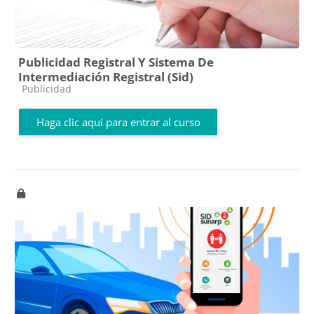
Publicidad Registral Y Sistema De
Intermediación Registral (Sid)
Categoría de cursos
Publicidad
Haga clic aquí para entrar al curso