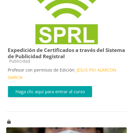
Expedición de Certificados a través del Sistema
de Publicidad Registral
Categoría de cursos
Publicidad
Profesor con permisos de Edición:
JESUS PIO ALARCON
GARCIA
Haga clic aquí para entrar al curso