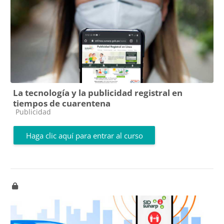
La tecnología y la publicidad registral en
tiempos de cuarentena
Categoría de cursos
Publicidad
Haga clic aquí para entrar al curso