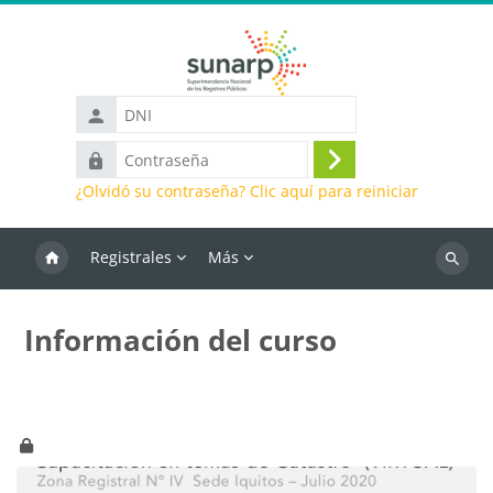
Saltar al contenido principal
DNI
Contraseña
Iniciar
¿Olvidó su contraseña? Clic aquí para reiniciar
sesión
(ingresar)
Registrales
Más
Buscar
cursos
Información del curso