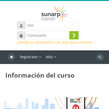
Saltar al contenido principal
DNI
Contraseña
Iniciar
¿Olvidó su contraseña? Clic aquí para reiniciar
sesión
(ingresar)
Registrales
Más
Buscar
cursos
Información del curso