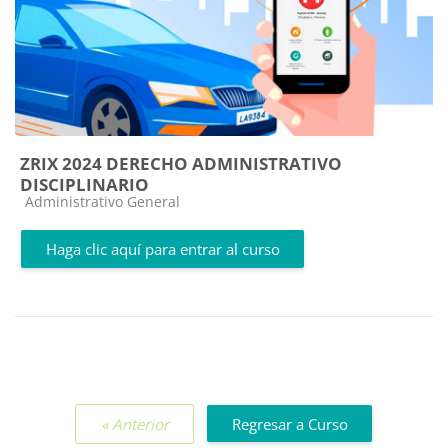
ZRIX 2024 DERECHO ADMINISTRATIVO
DISCIPLINARIO
Categoría de cursos
Administrativo General
Haga clic aquí para entrar al curso
« Anterior
Regresar a Curso